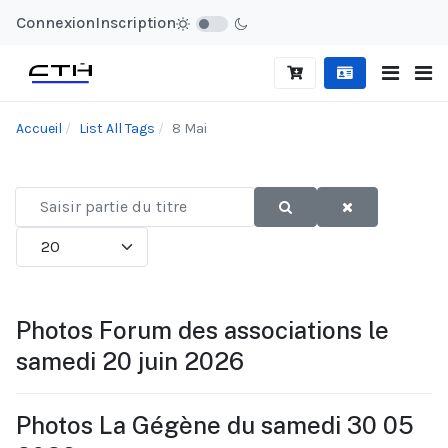
Connexion
Inscription
Accueil
List All Tags
8 Mai
Saisir
partie
Afficher #
du
titre
Photos Forum des associations le
samedi 20 juin 2026
Photos La Gégène du samedi 30 05