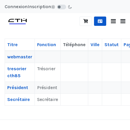
Connexion
Inscription
Titre
Fonction
Téléphone
Ville
Statut
Pa
Contacts,
webmaster
tresorier
Trésorier
cth85
Président
Président
Secrétaire
Secrétaire