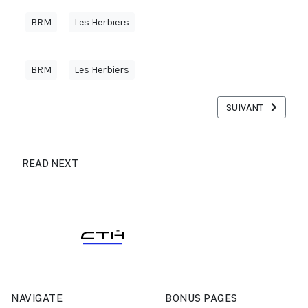
BRM
Les Herbiers
BRM
Les Herbiers
ARTICLE SUIVANT 
SUIVANT
READ NEXT
NAVIGATE
BONUS PAGES